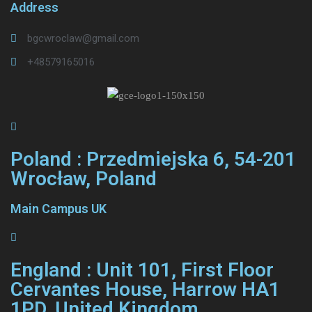
Address
bgcwroclaw@gmail.com
+48579165016
Poland : Przedmiejska 6, 54-201
Wrocław, Poland
Main Campus UK
England : Unit 101, First Floor
Cervantes House, Harrow HA1
1PD, United Kingdom