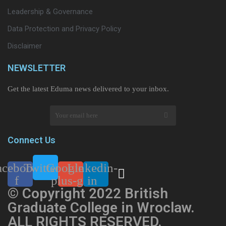
Leadership & Governance
Data Protection and Privacy Policy
Disclaimer
NEWSLETTER​
Get the latest Eduma news delivered to your inbox.
Connect Us
acebook-
Twitter
Google-
Linkedin-
f
plus-g
in
© Copyright 2022 British
Graduate College in Wroclaw.
ALL RIGHTS RESERVED.